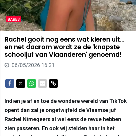
BABES
Rachel gooit nog eens wat kleren uit...
en net daarom wordt ze de 'knapste
schooljuf van Vlaanderen' genoemd!
06/05/2026 16:31
Delen op Facebook
Delen op Twitter
Delen op Whatsapp
Delen via Mail
Delen via link
Indien je af en toe de wondere wereld van TikTok
opent dan zal je ongetwijfeld de Vlaamse juf
Rachel Nimegeers al wel eens de revue hebben
zien passeren. En ook wij stelden haar in het