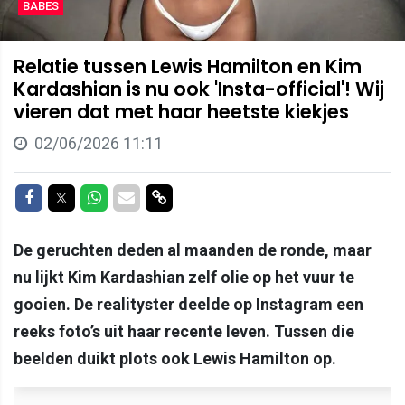
BABES
Relatie tussen Lewis Hamilton en Kim
Kardashian is nu ook 'Insta-official'! Wij
vieren dat met haar heetste kiekjes
02/06/2026 11:11
Delen op Facebook
Delen op Twitter
Delen op Whatsapp
Delen via Mail
Delen via link
De geruchten deden al maanden de ronde, maar
nu lijkt Kim Kardashian zelf olie op het vuur te
gooien. De realityster deelde op Instagram een
reeks foto’s uit haar recente leven. Tussen die
beelden duikt plots ook Lewis Hamilton op.