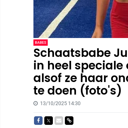
BABES
Schaatsbabe Ju
in heel speciale o
alsof ze haar o
te doen (foto's)
13/10/2025 14:30
Delen op Facebook
Delen op Twitter
Delen via Mail
Delen via link