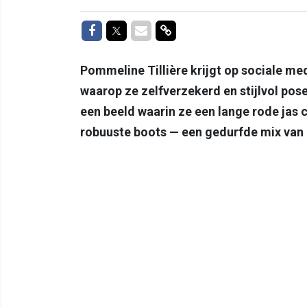
Delen op Facebook
Delen op Twitter
Delen via Mail
Delen via link
Pommeline Tillière krijgt op sociale med
waarop ze zelfverzekerd en stijlvol pose
een beeld waarin ze een lange rode jas
robuuste boots — een gedurfde mix van 