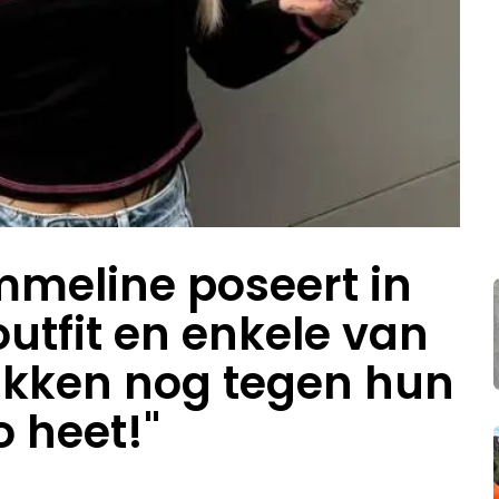
meline poseert in
utfit en enkele van
akken nog tegen hun
o heet!"