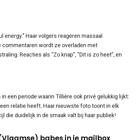
soul energy.” Haar volgers reageren massaal
n de commentaren wordt ze overladen met
raling. Reacties als “Zo knap”, “Dit is zo heet”, en
 een periode waarin Tillière ook privé gelukkig lijkt:
n relatie heeft. Haar nieuwste foto toont in elk
l die duidelijk in de smaak valt bij haar publiek!
 (Vlaamse) babes in je mailbox