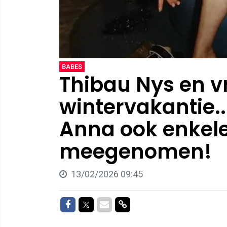
BABES
Thibau Nys en v
wintervakantie..
Anna ook enkele 
meegenomen!
13/02/2026 09:45
Delen op Facebook
Delen op Twitter
Delen via Mail
Delen via link