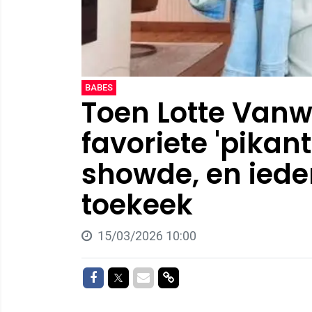
BABES
Toen Lotte Van
favoriete 'pika
showde, en iede
toekeek
15/03/2026 10:00
Delen op Facebook
Delen op Twitter
Delen via Mail
Delen via link