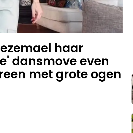
wezemael haar
nte' dansmove even
reen met grote ogen