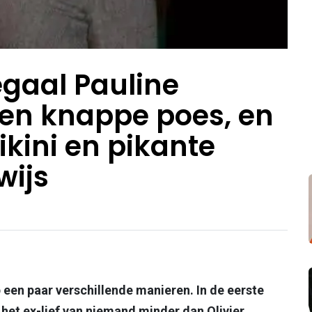
gaal Pauline
een knappe poes, en
ikini en pikante
wijs
 een paar verschillende manieren. In de eerste
 het ex-lief van niemand minder dan Olivier