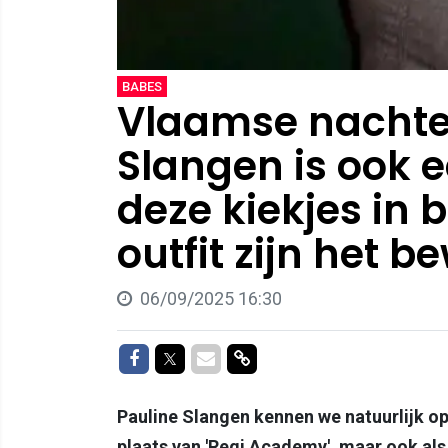
BABES
Vlaamse nachte
Slangen is ook 
deze kiekjes in b
outfit zijn het be
06/09/2025 16:30
Delen op Facebook
Delen op Twitter
Delen via Mail
Delen via link
Pauline Slangen kennen we natuurlijk op
plaats van 'Regi Academy', maar ook als