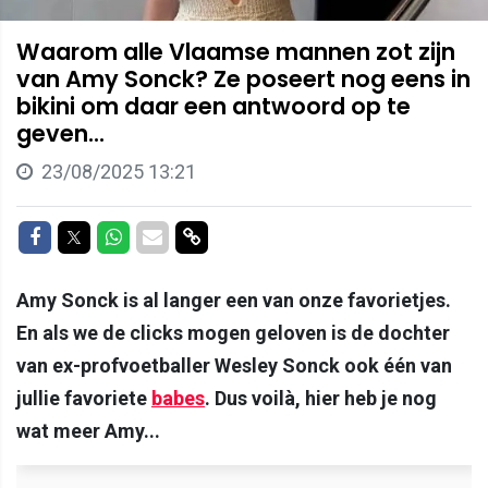
Waarom alle Vlaamse mannen zot zijn
van Amy Sonck? Ze poseert nog eens in
bikini om daar een antwoord op te
geven...
23/08/2025 13:21
Delen op Facebook
Delen op Twitter
Delen op Whatsapp
Delen via Mail
Delen via link
Amy Sonck is al langer een van onze favorietjes.
En als we de clicks mogen geloven is de dochter
van ex-profvoetballer Wesley Sonck ook één van
jullie favoriete
babes
. Dus voilà, hier heb je nog
wat meer Amy...