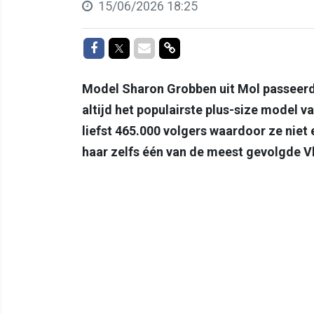
15/06/2026 18:25
Delen op Facebook
Delen op Twitter
Delen via Mail
Delen via link
Model Sharon Grobben uit Mol passeerde
altijd het populairste plus-size model 
liefst 465.000 volgers waardoor ze niet
haar zelfs één van de meest gevolgde 