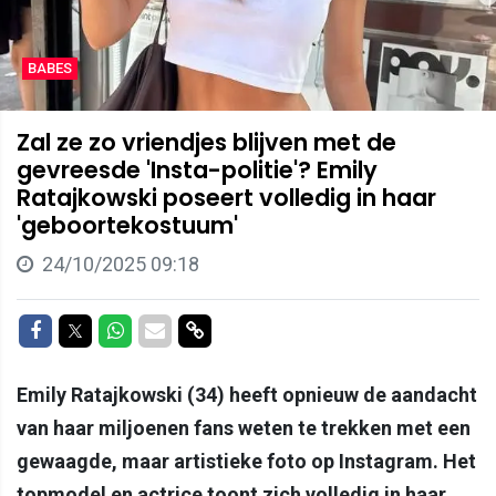
BABES
Zal ze zo vriendjes blijven met de
gevreesde 'Insta-politie'? Emily
Ratajkowski poseert volledig in haar
'geboortekostuum'
24/10/2025 09:18
Delen op Facebook
Delen op Twitter
Delen op Whatsapp
Delen via Mail
Delen via link
Emily Ratajkowski (34) heeft opnieuw de aandacht
van haar miljoenen fans weten te trekken met een
gewaagde, maar artistieke foto op Instagram. Het
topmodel en actrice toont zich volledig in haar