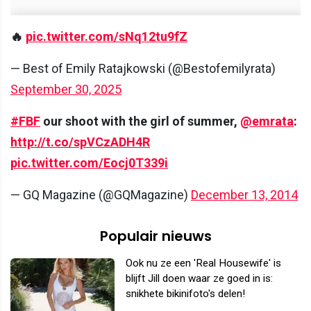
🔥
pic.twitter.com/sNq12tu9fZ
— Best of Emily Ratajkowski (@Bestofemilyrata)
September 30, 2025
#FBF
our shoot with the girl of summer,
@emrata
:
http://t.co/spVCzADH4R
pic.twitter.com/Eocj0T339i
— GQ Magazine (@GQMagazine)
December 13, 2014
Populair nieuws
Ook nu ze een 'Real Housewife' is
blijft Jill doen waar ze goed in is:
snikhete bikinifoto's delen!