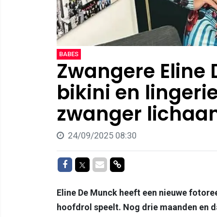
BABES
Zwangere Eline 
bikini en linger
zwanger lichaam
24/09/2025 08:30
Delen op Facebook
Delen op Twitter
Delen via Mail
Delen via link
Eline De Munck heeft een nieuwe fotore
hoofdrol speelt. Nog drie maanden en d