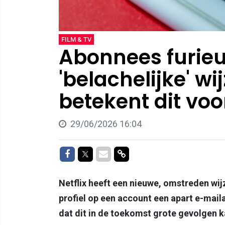
FILM & TV
Abonnees furie
'belachelijke' wij
betekent dit voo
29/06/2026 16:04
Delen op Facebook
Delen op Twitter
Delen via Mail
Delen via link
Netflix heeft een nieuwe, omstreden wij
profiel op een account een apart e-ma
dat dit in de toekomst grote gevolgen 