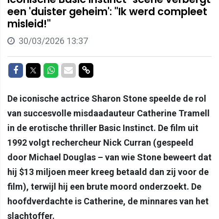
een 'duister geheim': "Ik werd compleet
misleid!"
30/03/2026 13:37
Delen op Facebook
Delen op Twitter
Delen op Whatsapp
Delen via Mail
Delen via link
De iconische actrice Sharon Stone speelde de rol
van succesvolle misdaadauteur Catherine Tramell
in de erotische thriller Basic Instinct. De film uit
1992 volgt rechercheur Nick Curran (gespeeld
door Michael Douglas – van wie Stone beweert dat
hij $13 miljoen meer kreeg betaald dan zij voor de
film), terwijl hij een brute moord onderzoekt. De
hoofdverdachte is Catherine, de minnares van het
slachtoffer.