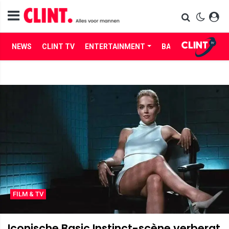
NEWS
CLINT TV
ENTERTAINMENT
BABES
LIFE
FILM & TV
Iconische Basic Instinct-scène verbergt