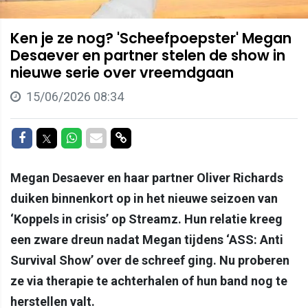
Ken je ze nog? 'Scheefpoepster' Megan
Desaever en partner stelen de show in
nieuwe serie over vreemdgaan
15/06/2026 08:34
Delen op Facebook
Delen op Twitter
Delen op Whatsapp
Delen via Mail
Delen via link
Megan Desaever en haar partner Oliver Richards
duiken binnenkort op in het nieuwe seizoen van
‘Koppels in crisis’ op Streamz. Hun relatie kreeg
een zware dreun nadat Megan tijdens ‘ASS: Anti
Survival Show’ over de schreef ging. Nu proberen
ze via therapie te achterhalen of hun band nog te
herstellen valt.