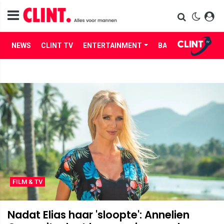
NEWS
CLINT TV
ENTERTAINMENT
BABES
LIFE
FILM & TV
Nadat Elias haar 'sloopte': Annelien