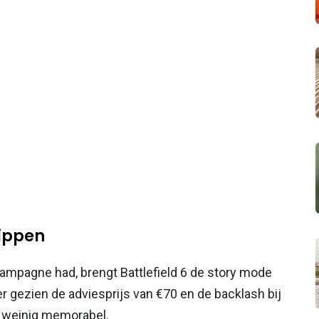
kippen
campagne had, brengt Battlefield 6 de story mode
r gezien de adviesprijs van €70 en de backlash bij
f weinig memorabel.