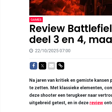
GAMES
Review Battlefie
deel 3 en 4, maa
22/10/2025 07:00
Delen op Facebook
Delen op Twitter
Delen via Mail
Delen via link
Na jaren van kritiek en gemiste kansen p
te zetten. Met klassieke elementen, co
deze shooter een terugkeer naar vertro
uitgebreid getest, en in deze
review
ontd