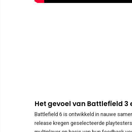
Het gevoel van Battlefield 3 
Battlefield 6 is ontwikkeld in nauwe sam
release kregen geselecteerde playtesters 
multiplayer op basis van hun feedback vo