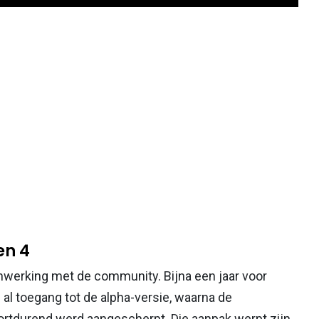
en 4
enwerking met de community. Bijna een jaar voor
al toegang tot de alpha-versie, waarna de
ortdurend werd aangescherpt. Die aanpak werpt zijn