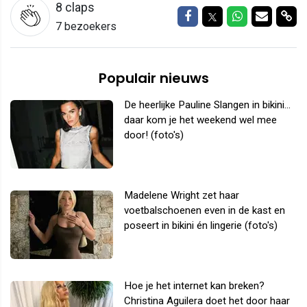
8
claps
Delen op Facebook
Delen op Twitter
Delen op W
Delen v
Del
7 bezoekers
Populair nieuws
De heerlijke Pauline Slangen in bikini...
daar kom je het weekend wel mee
door! (foto's)
Madelene Wright zet haar
voetbalschoenen even in de kast en
poseert in bikini én lingerie (foto's)
Hoe je het internet kan breken?
Christina Aguilera doet het door haar