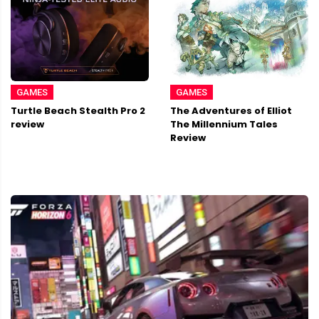
GAMES
GAMES
Turtle Beach Stealth Pro 2
The Adventures of Elliot
review
The Millennium Tales
Review