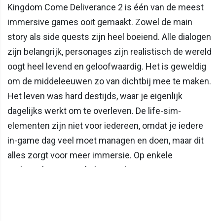
Kingdom Come Deliverance 2 is één van de meest
immersive games ooit gemaakt. Zowel de main
story als side quests zijn heel boeiend. Alle dialogen
zijn belangrijk, personages zijn realistisch de wereld
oogt heel levend en geloofwaardig. Het is geweldig
om de middeleeuwen zo van dichtbij mee te maken.
Het leven was hard destijds, waar je eigenlijk
dagelijks werkt om te overleven. De life-sim-
elementen zijn niet voor iedereen, omdat je iedere
in-game dag veel moet managen en doen, maar dit
alles zorgt voor meer immersie. Op enkele
technische punten, balans en het save-systeem na,
is dit een geweldige game die het woordje RPG (role-
playing game) naar een hoger niveau tilt.