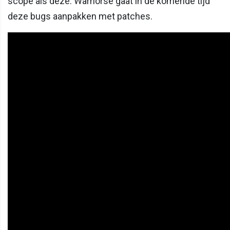
scope als deze. Warhorse gaat in de komende tijd
deze bugs aanpakken met patches.