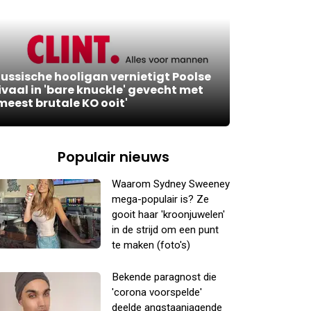
ussische hooligan vernietigt Poolse
ivaal in 'bare knuckle' gevecht met
meest brutale KO ooit'
Populair nieuws
Waarom Sydney Sweeney
mega-populair is? Ze
gooit haar 'kroonjuwelen'
in de strijd om een punt
te maken (foto's)
Bekende paragnost die
'corona voorspelde'
deelde angstaanjagende