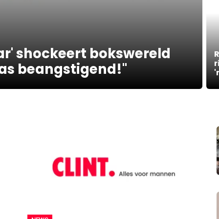
tar' shockeert bokswereld
R
r
was beangstigend!"
'