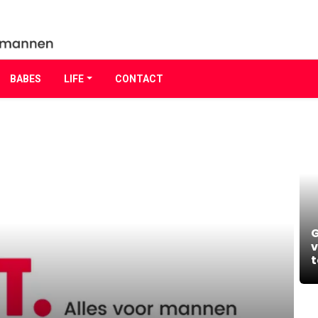
BABES
LIFE
CONTACT
G
v
t