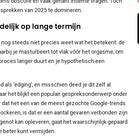
soms obscure en vaak gênant intieme vragen. Toch
esprekken van 2025 te domineren.
delijk op lange termijn
 nog steeds niet precies weet wat het betekent: de
aarbij je masturbeert tot vlak vóór het orgasme, om
 proces langer duurt en je hypothetisch een
 als ‘edging’, en misschien deed je dit zelf al
aar het blijkt een populair gespreksonderwerp onder
r dat het een van de meest gezochte Google-trends
hockeren, is dat er een aantal gevaren verbonden zijn
genot kan opleveren, gaat het waarschijnlijk gepaard
 beter kunt vermijden.