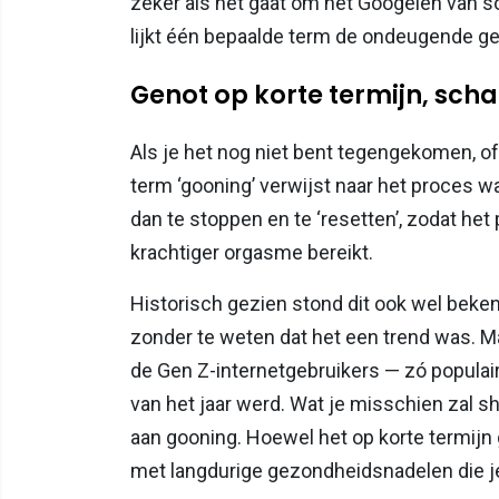
zeker als het gaat om het Googelen van 
lijkt één bepaalde term de ondeugende g
Genot op korte termijn, scha
Als je het nog niet bent tegengekomen, of
term ‘gooning’ verwijst naar het proces w
dan te stoppen en te ‘resetten’, zodat het
krachtiger orgasme bereikt.
Historisch gezien stond dit ook wel bekend
zonder te weten dat het een trend was. M
de Gen Z-internetgebruikers — zó populai
van het jaar werd. Wat je misschien zal s
aan gooning. Hoewel het op korte termijn 
met langdurige gezondheidsnadelen die je