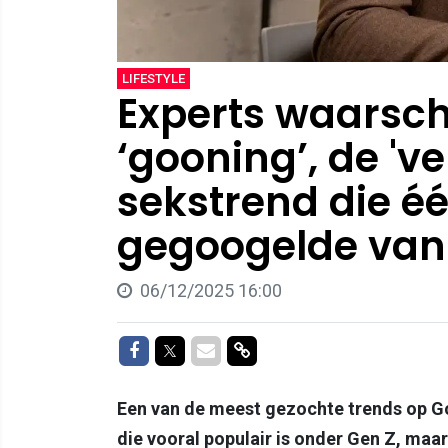
LIFESTYLE
Experts waarsc
‘gooning’, de 'v
sekstrend die é
gegoogelde van 
06/12/2025 16:00
Delen op Facebook
Delen op Twitter
Delen via Mail
Delen via link
Een van de meest gezochte trends op G
die vooral populair is onder Gen Z, maar 