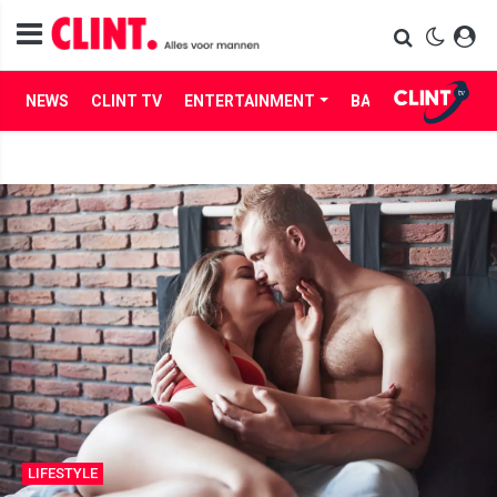
NEWS
CLINT TV
ENTERTAINMENT
BABES
LIFE
LIFESTYLE