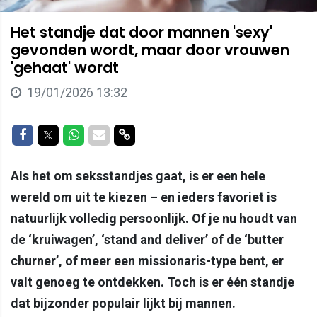
Het standje dat door mannen 'sexy'
gevonden wordt, maar door vrouwen
'gehaat' wordt
19/01/2026 13:32
Delen op Facebook
Delen op Twitter
Delen op Whatsapp
Delen via Mail
Delen via link
Als het om seksstandjes gaat, is er een hele
wereld om uit te kiezen – en ieders favoriet is
natuurlijk volledig persoonlijk. Of je nu houdt van
de ‘kruiwagen’, ‘stand and deliver’ of de ‘butter
churner’, of meer een missionaris-type bent, er
valt genoeg te ontdekken. Toch is er één standje
dat bijzonder populair lijkt bij mannen.