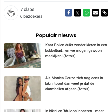
7
claps
Delen op Facebook
Delen op Twitter
Delen op W
Delen v
Del
6 bezoekers
Populair nieuws
Kaat Bollen duikt zonder kleren in een
bubbelbad... en we mogen gewoon
meekijken! (foto's)
Als Monica Geuze zich nog eens in
bikini toont dan weet je dat de
alarmbellen afgaan (foto's)
In bikini en 'bh-loos' poseren... meer