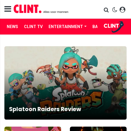
NEWS
CLINT TV
ENTERTAINMENT
BABES
LIFE
Splatoon Raiders Review