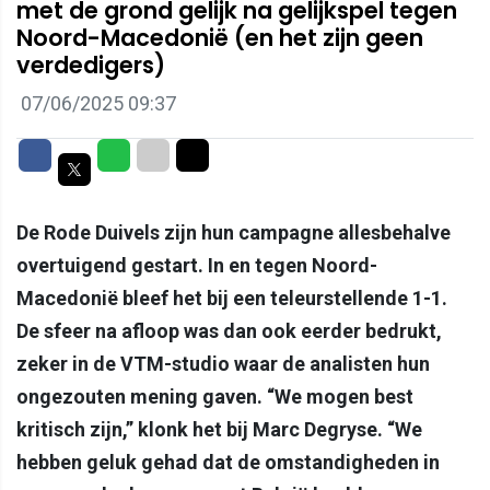
met de grond gelijk na gelijkspel tegen
Noord-Macedonië (en het zijn geen
verdedigers)
07/06/2025 09:37
Delen op Facebook
Delen op Whatsapp
Delen via Mail
Delen via link
Delen op Twitter
De Rode Duivels zijn hun campagne allesbehalve
overtuigend gestart. In en tegen Noord-
Macedonië bleef het bij een teleurstellende 1-1.
De sfeer na afloop was dan ook eerder bedrukt,
zeker in de VTM-studio waar de analisten hun
ongezouten mening gaven. “We mogen best
kritisch zijn,” klonk het bij Marc Degryse. “We
hebben geluk gehad dat de omstandigheden in