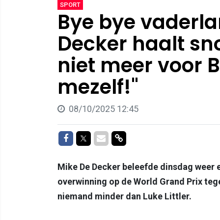
SPORT
Bye bye vaderla
Decker haalt sno
niet meer voor B
mezelf!"
08/10/2025 12:45
Delen op Facebook
Delen op Twitter
Delen via Mail
Delen via link
Mike De Decker beleefde dinsdag weer e
overwinning op de World Grand Prix teg
niemand minder dan Luke Littler.