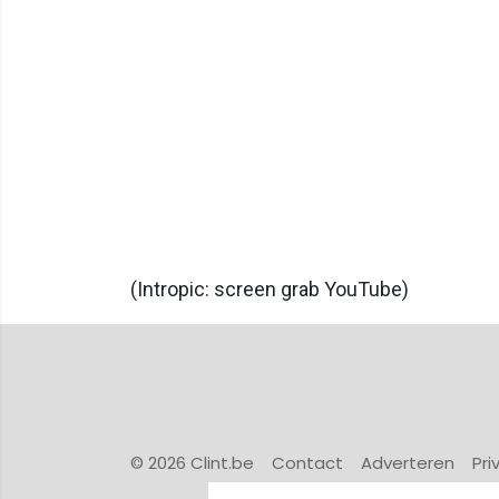
(Intropic: screen grab YouTube)
© 2026 Clint.be
Contact
Adverteren
Pri