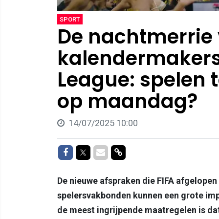
SPORT
De nachtmerrie
kalendermakers 
League: spelen 
op maandag?
14/07/2025 10:00
Delen op Facebook
Delen op Twitter
Delen via Mail
Delen via link
De nieuwe afspraken die FIFA afgelope
spelersvakbonden kunnen een grote impa
de meest ingrijpende maatregelen is da