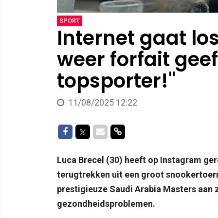
SPORT
Internet gaat lo
weer forfait geef
topsporter!"
11/08/2025 12:22
Delen op Facebook
Delen op Twitter
Delen via Mail
Delen via link
Luca Brecel (30) heeft op Instagram ge
terugtrekken uit een groot snookertoer
prestigieuze Saudi Arabia Masters aan
gezondheidsproblemen.