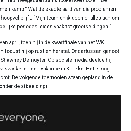
t meer heb meegedaan aan snookertoernooien. De
emen kamp.” Wat de exacte aard van die problemen
ij hoopvol blijft: “Mijn team en ik doen er alles aan om
eilijke periodes leiden vaak tot grootse dingen!”
van april, toen hij in de kwartfinale van het WK
n focust hij op rust en herstel. Ondertussen genoot
in Shawney Demuyter. Op sociale media deelde hij
valswinkel en een vakantie in Knokke. Het is nog
komt. De volgende toernooien staan gepland in de
onder de afbeelding)