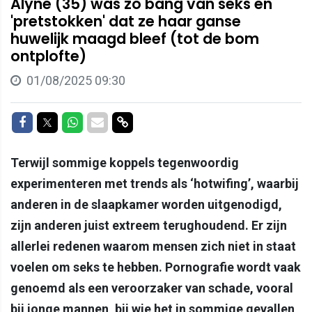
Alyne (35) was zo bang van seks en
'pretstokken' dat ze haar ganse
huwelijk maagd bleef (tot de bom
ontplofte)
01/08/2025 09:30
Delen op Facebook
Delen op Twitter
Delen op Whatsapp
Delen via Mail
Delen via link
Terwijl sommige koppels tegenwoordig
experimenteren met trends als ‘hotwifing’, waarbij
anderen in de slaapkamer worden uitgenodigd,
zijn anderen juist extreem terughoudend. Er zijn
allerlei redenen waarom mensen zich niet in staat
voelen om seks te hebben. Pornografie wordt vaak
genoemd als een veroorzaker van schade, vooral
bij jonge mannen, bij wie het in sommige gevallen