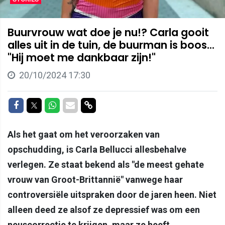
Buurvrouw wat doe je nu!? Carla gooit
alles uit in de tuin, de buurman is boos...
"Hij moet me dankbaar zijn!"
20/10/2024 17:30
Delen op Facebook
Delen op Twitter
Delen op Whatsapp
Delen via Mail
Delen via link
Als het gaat om het veroorzaken van
opschudding, is Carla Bellucci allesbehalve
verlegen. Ze staat bekend als "de meest gehate
vrouw van Groot-Brittannië" vanwege haar
controversiële uitspraken door de jaren heen. Niet
alleen deed ze alsof ze depressief was om een
neuscorrectie te krijgen, maar ze heeft