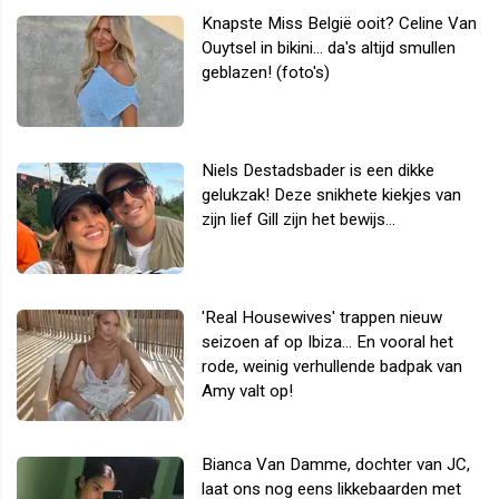
Knapste Miss België ooit? Celine Van
Ouytsel in bikini... da's altijd smullen
geblazen! (foto's)
Niels Destadsbader is een dikke
gelukzak! Deze snikhete kiekjes van
zijn lief Gill zijn het bewijs...
'Real Housewives' trappen nieuw
seizoen af op Ibiza... En vooral het
rode, weinig verhullende badpak van
Amy valt op!
Bianca Van Damme, dochter van JC,
laat ons nog eens likkebaarden met