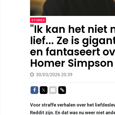
STORIES
"Ik kan het niet
lief... Ze is gig
en fantaseert o
Homer Simpson 
30/03/2026 20:39
Delen op Facebook
Delen op Twitter
Delen via Mail
Delen via link
Voor straffe verhalen over het liefdesl
Reddit zijn. En dat was nu weer niet and