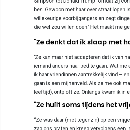
Simpson tot Donald Trump! Omdat zij consta
ben. Gewoon met haar over straat lopen is
willekeurige voorbijgangers en zegt dingen 
die wel zou willen doen.’ Het maakt me ge
"Ze denkt dat ik slaap met h
‘Ze kan maar niet accepteren dat ik van 
iemand anders naar bed te gaan. Wat me e
ik haar vriendinnen aantrekkelijk vind – e
gaan is een mijnenveld. Als ze me ook ma
leeftijd), ontploft ze. Onlangs kwam ik in
"Ze huilt soms tijdens het vrij
“Ze was daar (met tegenzin) op een vrijge
zag ons praten en kreeg vervolgens een jal