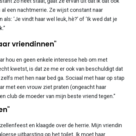
nt zo heet staat, gaat ze ervan uit dat ik dat ook
 al een nachtmerrie. Ze wijst constant naar
als: ‘Je vindt haar wel leuk, hè?’ of ‘Ik wed dat je
k.”
aar vriendinnen"
haar hou en geen enkele interesse heb om met
cht kwetst, is dat ze me er ook van beschuldigt dat
n zelfs met hen naar bed ga. Sociaal met haar op stap
ar met een vrouw ziet praten (ongeacht haar
 een club de moeder van mijn beste vriend tegen.”
en"
zellenfeest en klaagde over de herrie. Mijn vriendin
oerse uitbarsting op het toilet. Ik moet haar