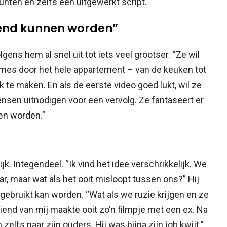
ten en zelfs een uitgewerkt script.”
kend kunnen worden”
gens hem al snel uit tot iets veel grootser. “Ze wil
ames door het hele appartement – van de keuken tot
te maken. En als de eerste video goed lukt, wil ze
sen uitnodigen voor een vervolg. Ze fantaseert er
en worden.”
jk. Integendeel. “Ik vind het idee verschrikkelijk. We
ar, maar wat als het ooit misloopt tussen ons?” Hij
gebruikt kan worden. “Wat als we ruzie krijgen en ze
riend van mij maakte ooit zo’n filmpje met een ex. Na
zelfs naar zijn ouders. Hij was bijna zijn job kwijt.”