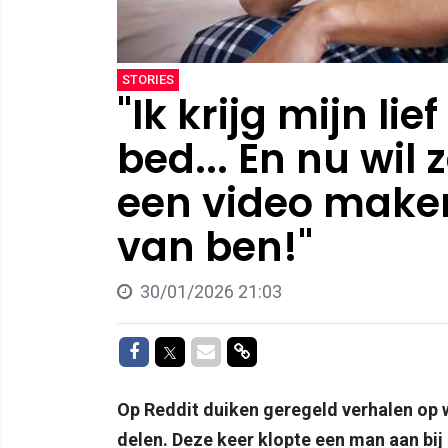
STORIES
"Ik krijg mijn lie
bed... En nu wil
een video maken
van ben!"
30/01/2026 21:03
Delen op Facebook
Delen op Twitter
Delen via Mail
Delen via link
Op Reddit duiken geregeld verhalen op 
delen. Deze keer klopte een man aan bij 