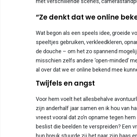
met verschillende scènes, camerastandpun
“Ze denkt dat we online be
Wat begon als een speels idee, groeide vol
speeltjes gebruiken, verkleedkleren, opn
de douche – om het zo spannend mogelijk 
misschien zelfs andere ‘open-minded’ men
al over dat we er online bekend mee kunn
Twijfels en angst
Voor hem voelt het allesbehalve avontuurli
zijn anderhalf jaar samen en ik hou van ha
vreest vooral dat zo’n opname tegen hem 
beslist die beelden te verspreiden? Een v
hun breuk stuurde zij het naar zijn baas en 