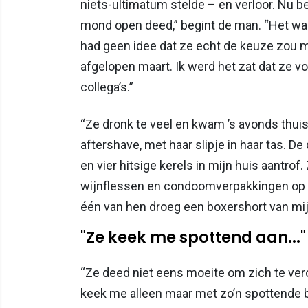
niets-ultimatum stelde – en verloor. Nu ben
mond open deed,” begint de man. “Het was
had geen idee dat ze echt de keuze zou 
afgelopen maart. Ik werd het zat dat ze 
collega’s.”
“Ze dronk te veel en kwam ’s avonds thui
aftershave, met haar slipje in haar tas. 
en vier hitsige kerels in mijn huis aantrof.
wijnflessen en condoomverpakkingen op de
één van hen droeg een boxershort van mij. 
"Ze keek me spottend aan..."
“Ze deed niet eens moeite om zich te ve
keek me alleen maar met zo’n spottende bli