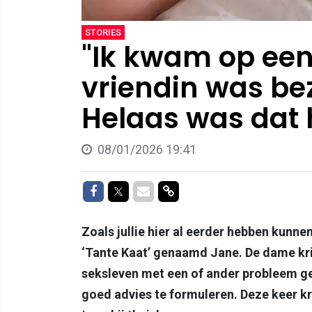
STORIES
"Ik kwam op een
vriendin was bez
Helaas was dat h
08/01/2026 19:41
Delen op Facebook
Delen op Twitter
Delen via Mail
Delen via link
Zoals jullie hier al eerder hebben kunnen
‘Tante Kaat’ genaamd Jane. De dame krij
seksleven met een of ander probleem g
goed advies te formuleren. Deze keer k