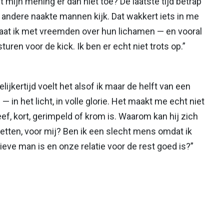
 mijn mening er dan niet toe? De laatste tijd betrap
an andere naakte mannen kijk. Dat wakkert iets in me
raat ik met vreemden over hun lichamen — en vooral
turen voor de kick. Ik ben er echt niet trots op.”
ijkertijd voelt het alsof ik maar de helft van een
l — in het licht, in volle glorie. Het maakt me echt niet
heef, kort, gerimpeld of krom is. Waarom kan hij zich
etten, voor mij? Ben ik een slecht mens omdat ik
lieve man is en onze relatie voor de rest goed is?”