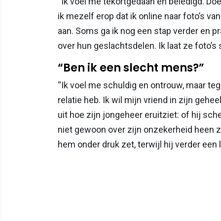
“Ik voel me tekortgedaan én beledigd. Doet
ik mezelf erop dat ik online naar foto’s v
aan. Soms ga ik nog een stap verder en p
over hun geslachtsdelen. Ik laat ze foto’s s
“Ben ik een slecht mens?”
“Ik voel me schuldig en ontrouw, maar tegel
relatie heb. Ik wil mijn vriend in zijn gehee
uit hoe zijn jongeheer eruitziet: of hij sc
niet gewoon over zijn onzekerheid heen z
hem onder druk zet, terwijl hij verder een 