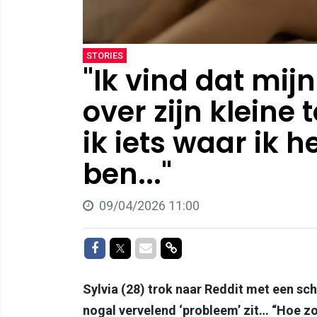
STORIES
"Ik vind dat mijn
over zijn kleine 
ik iets waar ik h
ben..."
09/04/2026 11:00
Delen op Facebook
Delen op Twitter
Delen via Mail
Delen via link
Sylvia (28) trok naar Reddit met een sc
nogal vervelend ‘probleem’ zit… “Hoe zo