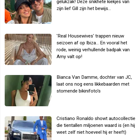
gelukzak! Deze snikhete kiekjes van
zijn lief Gill zijn het bewijs...
'Real Housewives' trappen nieuw
seizoen af op Ibiza... En vooral het
rode, weinig verhullende badpak van
Amy valt op!
Bianca Van Damme, dochter van JC,
laat ons nog eens likkebaarden met
stomende bikinifoto's
Cristiano Ronaldo showt autocollectie
die tientallen miljoenen waard is (en hij
weet zelf niet hoeveel hij er heeft)