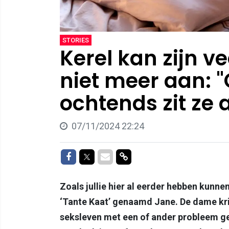
STORIES
Kerel kan zijn ve
niet meer aan: "
ochtends zit ze
07/11/2024 22:24
Delen op Facebook
Delen op Twitter
Delen via Mail
Delen via link
Zoals jullie hier al eerder hebben kunnen
‘Tante Kaat’ genaamd Jane. De dame krij
seksleven met een of ander probleem g