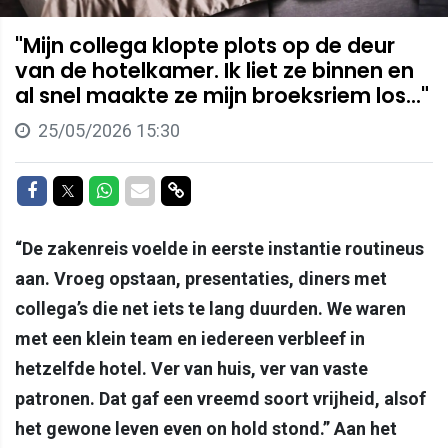
"Mijn collega klopte plots op de deur
van de hotelkamer. Ik liet ze binnen en
al snel maakte ze mijn broeksriem los..."
25/05/2026 15:30
Delen op Facebook
Delen op Twitter
Delen op Whatsapp
Delen via Mail
Delen via link
“De zakenreis voelde in eerste instantie routineus
aan. Vroeg opstaan, presentaties, diners met
collega’s die net iets te lang duurden. We waren
met een klein team en iedereen verbleef in
hetzelfde hotel. Ver van huis, ver van vaste
patronen. Dat gaf een vreemd soort vrijheid, alsof
het gewone leven even on hold stond.” Aan het