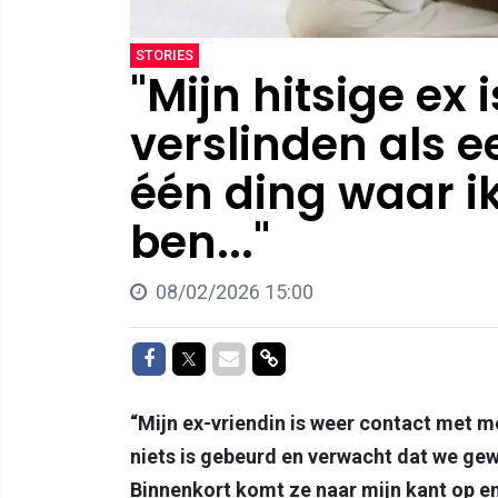
STORIES
"Mijn hitsige ex 
verslinden als ee
één ding waar i
ben..."
08/02/2026 15:00
Delen op Facebook
Delen op Twitter
Delen via Mail
Delen via link
“Mijn ex-vriendin is weer contact met m
niets is gebeurd en verwacht dat we g
Binnenkort komt ze naar mijn kant op en