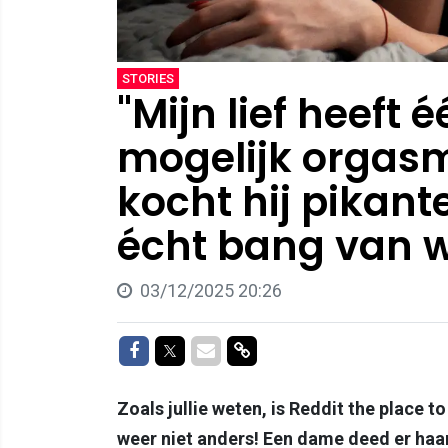
STORIES
"Mijn lief heeft 
mogelijk orgas
kocht hij pikant
écht bang van w
03/12/2025 20:26
Delen op Facebook
Delen op Twitter
Delen via Mail
Delen via link
Zoals jullie weten, is Reddit the place t
weer niet anders! Een dame deed er haar