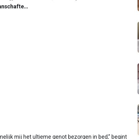
 aanschafte…
elijk mij het ultieme genot bezorgen in bed,” begint