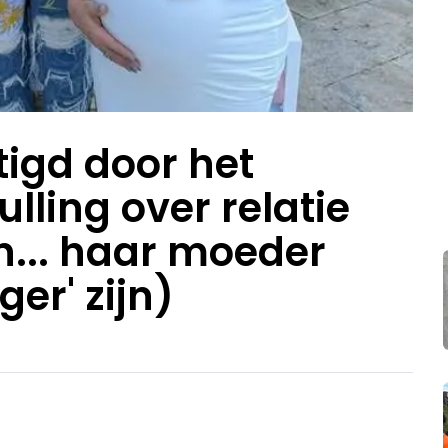
tigd door het
lling over relatie
n... haar moeder
er' zijn)