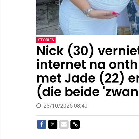
STORIES
Nick (30) vernie
internet na onthu
met Jade (22) e
(die beide 'zwang
23/10/2025 08:40
Delen op Facebook
Delen op Twitter
Delen via Mail
Delen via link