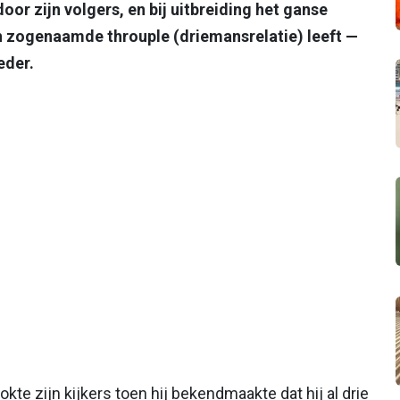
or zijn volgers, en bij uitbreiding het ganse
een zogenaamde throuple (driemansrelatie) leeft —
eder.
e zijn kijkers toen hij bekendmaakte dat hij al drie