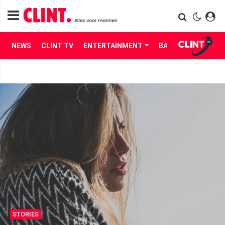
NEWS
CLINT TV
ENTERTAINMENT
BABES
LIFE
STORIES