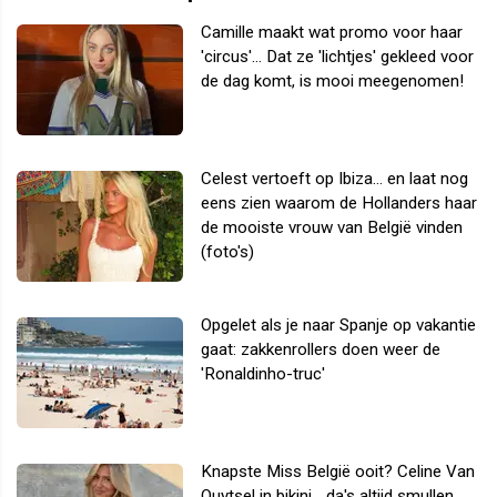
Camille maakt wat promo voor haar
'circus'... Dat ze 'lichtjes' gekleed voor
de dag komt, is mooi meegenomen!
Celest vertoeft op Ibiza... en laat nog
eens zien waarom de Hollanders haar
de mooiste vrouw van België vinden
(foto's)
Opgelet als je naar Spanje op vakantie
gaat: zakkenrollers doen weer de
'Ronaldinho-truc'
Knapste Miss België ooit? Celine Van
Ouytsel in bikini... da's altijd smullen