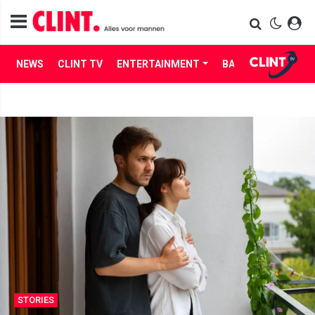
NEWS
CLINT TV
ENTERTAINMENT
BABES
LIFE
STORIES