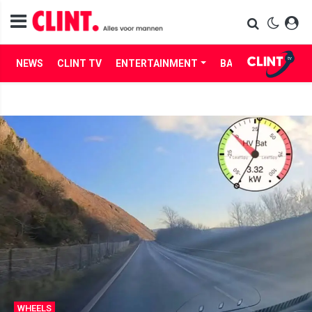
NEWS
CLINT TV
ENTERTAINMENT
BABES
LIFE
WHEELS