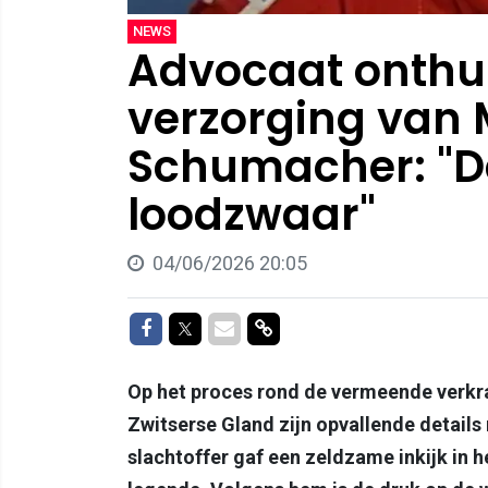
NEWS
Advocaat onthul
verzorging van 
Schumacher: "De
loodzwaar"
04/06/2026 20:05
Delen op Facebook
Delen op Twitter
Delen via Mail
Delen via link
Op het proces rond de vermeende verkra
Zwitserse Gland zijn opvallende detail
slachtoffer gaf een zeldzame inkijk in 