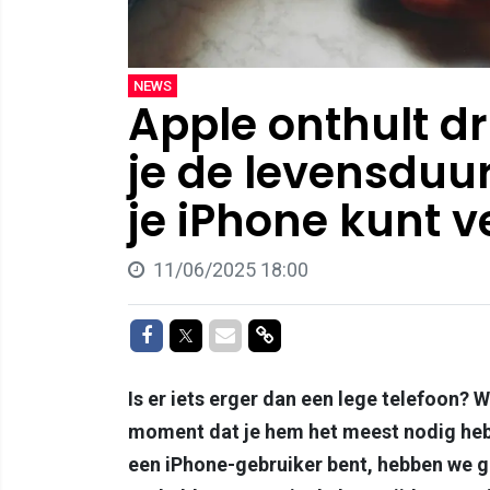
NEWS
Apple onthult d
je de levensduur
je iPhone kunt 
11/06/2025 18:00
Delen op Facebook
Delen op Twitter
Delen via Mail
Delen via link
Is er iets erger dan een lege telefoon? W
moment dat je hem het meest nodig hebt,
een iPhone-gebruiker bent, hebben we go