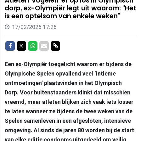
Atleten 'vogelen' er op los in Olympisch
dorp, ex-Olympiër legt uit waarom: "Het
is een optelsom van enkele weken"
17/02/2026 17:26
Delen op Facebook
Delen op Twitter
Delen op Whatsapp
Delen via Mail
Delen via link
Een ex-Olympiër toegelicht waarom er tijdens de
Olympische Spelen opvallend veel ‘intieme
ontmoetingen’ plaatsvinden in het Olympisch
Dorp. Voor buitenstaanders klinkt dat misschien
vreemd, maar atleten blijken zich vaak iets losser
te laten wanneer ze tijdens de twee weken van de
Spelen samenleven in een afgesloten, intensieve
omgeving. Al sinds de jaren 80 worden bij de start
van elke editie condooms uitgedeeld om veilig