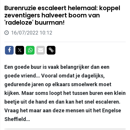
Burenruzie escaleert helemaal: koppel
zeventigers halveert boom van
'radeloze' buurman!
16/07/2022 10:12
Delen op Facebook
Delen op Twitter
Delen op Whatsapp
Delen via Mail
Delen via link
Een goede buur is vaak belangrijker dan een
goede vriend… Vooral omdat je dagelijks,
gedurende jaren op elkaars smoelwerk moet
kijken. Maar soms loopt het tussen buren een klein
beetje uit de hand en dan kan het snel escaleren.
Vraag het maar aan deze mensen uit het Engelse
Sheffield…