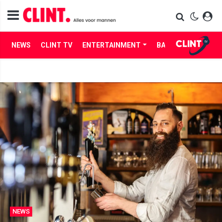
NEWS
CLINT TV
ENTERTAINMENT
BABES
LIFE
NEWS