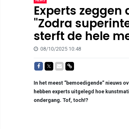
NEWS
Experts zeggen da
"Zodra superinte
sterft de hele m
08/10/2025 10:48
Delen op Facebook
Delen op Twitter
Delen via Mail
Delen via link
In het meest “bemoedigende” nieuws ov
hebben experts uitgelegd hoe kunstmatige
ondergang. Tof, toch!?