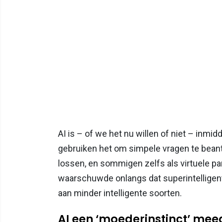
AI is – of we het nu willen of niet – inmi
gebruiken het om simpele vragen te bea
lossen, en sommigen zelfs als virtuele pa
waarschuwde onlangs dat superintelligent
aan minder intelligente soorten.
AI een ‘moederinstinct’ me