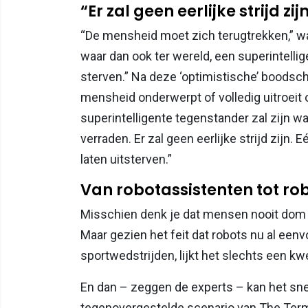
“Er zal geen eerlijke strijd zij
“De mensheid moet zich terugtrekken,” w
waar dan ook ter wereld, een superintelli
sterven.” Na deze ‘optimistische’ boodsc
mensheid onderwerpt of volledig uitroeit 
superintelligente tegenstander zal zijn wa
verraden. Er zal geen eerlijke strijd zij
laten uitsterven.”
Van robotassistenten tot ro
Misschien denk je dat mensen nooit dom 
Maar gezien het feit dat robots nu al een
sportwedstrijden, lijkt het slechts een kwe
En dan – zeggen de experts – kan het snel
tegenovergestelde scenario van The Termi