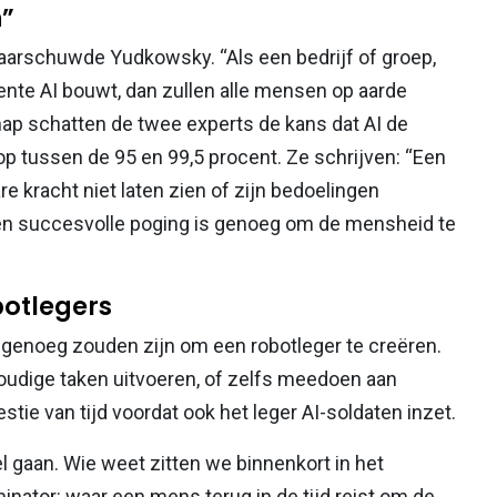
n”
aarschuwde Yudkowsky. “Als een bedrijf of groep,
gente AI bouwt, dan zullen alle mensen op aarde
hap schatten de twee experts de kans dat AI de
op tussen de 95 en 99,5 procent. Ze schrijven: “Een
re kracht niet laten zien of zijn bedoelingen
n. Eén succesvolle poging is genoeg om de mensheid te
botlegers
genoeg zouden zijn om een robotleger te creëren.
voudige taken uitvoeren, of zelfs meedoen aan
stie van tijd voordat ook het leger AI-soldaten inzet.
 gaan. Wie weet zitten we binnenkort in het
nator: waar een mens terug in de tijd reist om de