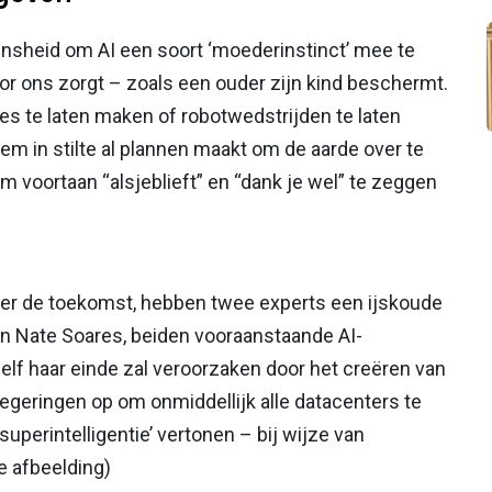
nsheid om AI een soort ‘moederinstinct’ mee te
or ons zorgt – zoals een ouder zijn kind beschermt.
jes te laten maken of robotwedstrijden te laten
em in stilte al plannen maakt om de aarde over te
 voortaan “alsjeblieft” en “dank je wel” te zeggen
er de toekomst, hebben twee experts een ijskoude
n Nate Soares, beiden vooraanstaande AI-
lf haar einde zal veroorzaken door het creëren van
regeringen op om onmiddellijk alle datacenters te
uperintelligentie’ vertonen – bij wijze van
e afbeelding)