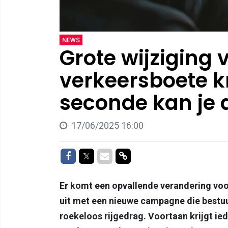
NEWS
Grote wijziging 
verkeersboete kr
seconde kan je al
17/06/2025 16:00
Delen op Facebook
Delen op Twitter
Delen via Mail
Delen via link
Er komt een opvallende verandering voo
uit met een nieuwe campagne die bestu
roekeloos rijgedrag. Voortaan krijgt ied