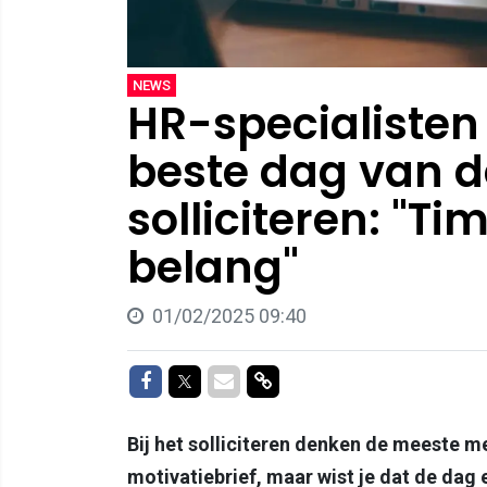
NEWS
HR-specialisten
beste dag van d
solliciteren: "Ti
belang"
01/02/2025 09:40
Delen op Facebook
Delen op Twitter
Delen via Mail
Delen via link
Bij het solliciteren denken de meeste m
motivatiebrief, maar wist je dat de dag e